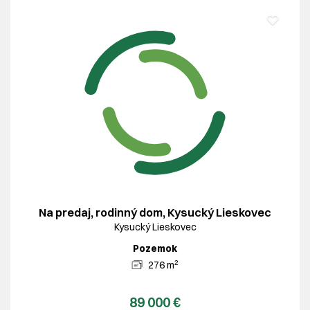
Na predaj, rodinný dom, Kysucký Lieskovec
Kysucký Lieskovec
Pozemok
2
276 m
89 000 €