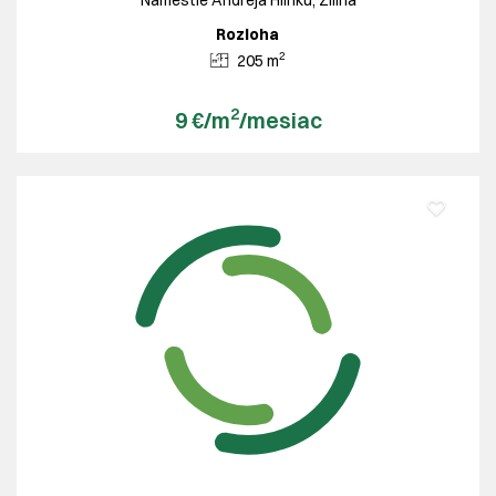
Rozloha
2
205 m
2
9 €/m
/mesiac