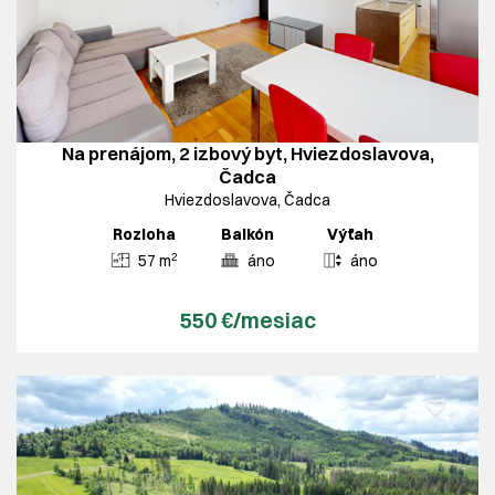
Na prenájom, 2 izbový byt, Hviezdoslavova,
Čadca
Hviezdoslavova, Čadca
Rozloha
Balkón
Výťah
2
57 m
áno
áno
550 €/mesiac