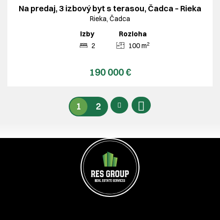
Na predaj, 3 izbový byt s terasou, Čadca – Rieka
Rieka, Čadca
Izby
Rozloha
2
2
100 m
190 000 €
1
2
Kontakt na nás