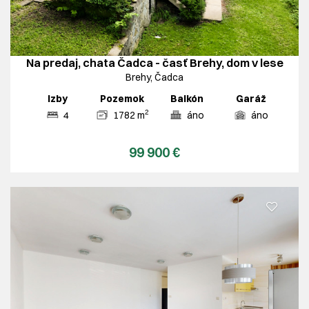
Na predaj, chata Čadca - časť Brehy, dom v lese
Brehy, Čadca
Izby
Pozemok
Balkón
Garáž
2
4
1782 m
áno
áno
99 900 €