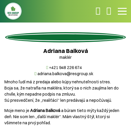
Adriana Balková
maklér
+421 948 226 674
adriana.balkova@resgroup.sk
Mnoho ľudí má z predaja alebo kúpy nehnuteľnosti stres.
Boja sa, že natrafia na makléra, ktorý sa o nich zaujíma len do
chvíle, kým nepadne podpis na zmluvu.
Sú presvedčení, že „realiťáci“ len predávajú a nepočúvajú.
Moje meno je
Adriana Balková
a búram tieto mýty každý jeden
deň. Nie som len „ďalší maklér“. Mám vlastný štýl, ktorý si
všimnete na prvý pohľad.