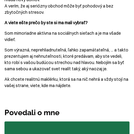
A verím, že aj seriózny obchod môže byť pohodový a bez
zbytočných stresov.
A viete ešte prečo by ste si ma mali vybrať?
Som mimoriadne aktívna na sociálnych sieťach a je ma všade
vidieť.
Som výrazná, neprehliadnuteľná, ľahko zapamätateľná, ... a takto
prezentujem aj nehnuteľnosti, ktoré predávam, aby ste vedeli,
kto robí s vašou budúcou strechou nad hlavou. Nebojím sa byť
sama sebou a ukazovať svet realít taký, aký naozaj je.
Ak chcete realitnú maklérku, ktorá sa na nič nehrá a vždy stojí na
vašej strane, viete, kde ma nájdete.
Povedali o mne