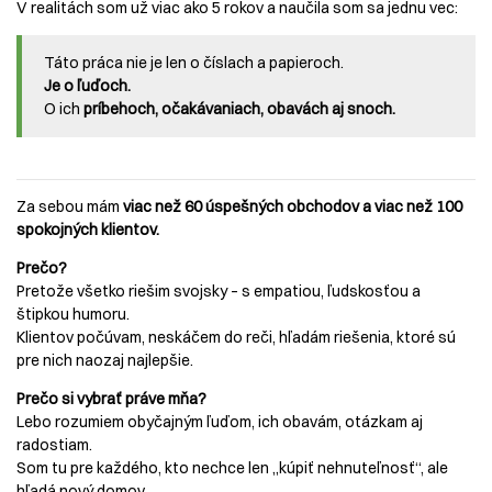
V realitách som už viac ako 5 rokov a naučila som sa jednu vec:
Táto práca nie je len o číslach a papieroch.
Je o ľuďoch.
O ich
príbehoch, očakávaniach, obavách aj snoch.
Za sebou mám
viac než 60 úspešných obchodov a viac než 100
spokojných klientov.
Prečo?
Pretože všetko riešim svojsky – s empatiou, ľudskosťou a
štipkou humoru.
Klientov počúvam, neskáčem do reči, hľadám riešenia, ktoré sú
pre nich naozaj najlepšie.
Prečo si vybrať práve mňa?
Lebo rozumiem obyčajným ľuďom, ich obavám, otázkam aj
radostiam.
Som tu pre každého, kto nechce len „kúpiť nehnuteľnosť“, ale
hľadá nový domov.