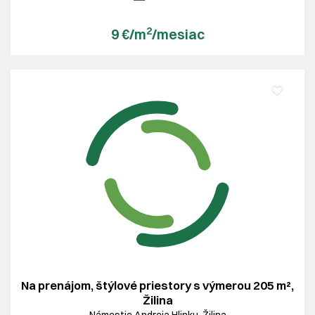
2
9 €/m
/mesiac
Na prenájom, štýlové priestory s výmerou 205 m²,
Žilina
Námestie Andreja Hlinku, Žilina