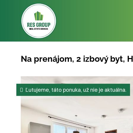
Na prenájom, 2 izbový byt, 
Ľutujeme, táto ponuka, už nie je aktuálna.