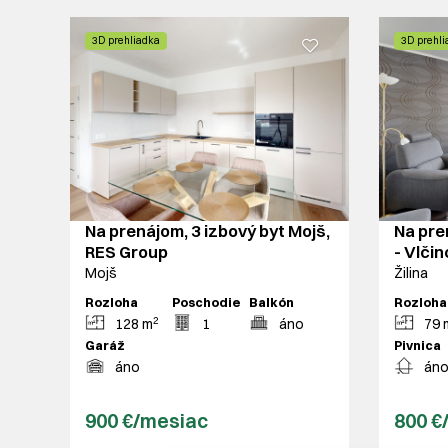
3D prehliadka
3D prehli
Na prenájom, 3 izbový byt Mojš,
Na pren
RES Group
- Vlčin
Mojš
Žilina
Rozloha
Poschodie
Balkón
Rozloha
2
128 m
1
áno
79 
Garáž
Pivnica
áno
án
900 €/mesiac
800 €