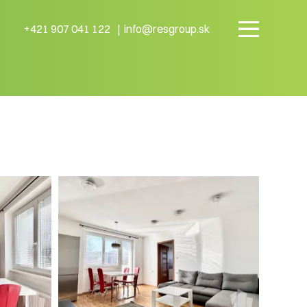
+421 907 041 122
info@resgroup.sk