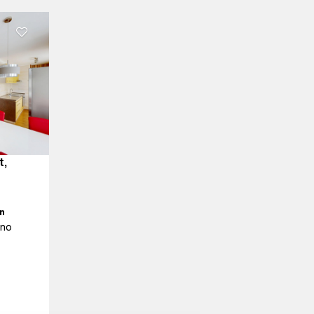
t,
n
áno