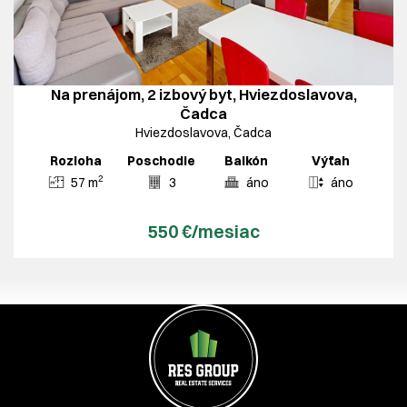
Na prenájom, 2 izbový byt, Hviezdoslavova,
Čadca
Hviezdoslavova, Čadca
Rozloha
Poschodie
Balkón
Výťah
2
57 m
3
áno
áno
550 €/mesiac