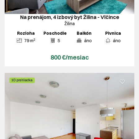
Na prenájom, 4 izbový byt Žilina - Vlčince
Žilina
Rozloha
Poschodie
Balkón
Pivnica
2
79 m
5
áno
áno
800 €/mesiac
3D prehliadka