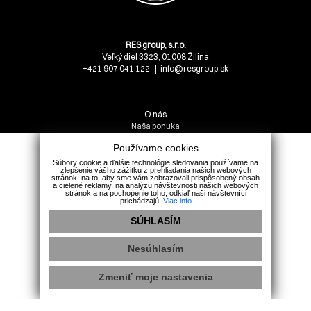
Kontakt na nás
RES group, s.r.o.
Veľký diel 3323, 01008 Žilina
+421 907 041 122
info@resgroup.sk
Navigácia
O nás
Naša ponuka
Služby
Používame cookies
Ponúknite nám
Náš tím
Súbory cookie a ďalšie technológie sledovania používame na
zlepšenie vášho zážitku z prehliadania našich webových
Kontakt
stránok, na to, aby sme vám zobrazovali prispôsobený obsah
a cielené reklamy, na analýzu návštevnosti našich webových
stránok a na pochopenie toho, odkiaľ naši návštevníci
Sociálne siete
prichádzajú.
Viac info
Facebook
SÚHLASÍM
Instagram
Nesúhlasím
GDPR
Cookies
webdesign
webex.digital
Zmeniť moje nastavenia