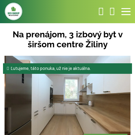
Na prenájom, 3 izbový byt v
širšom centre Žiliny
Ľutujeme, táto ponuka, už nie je aktuálna.