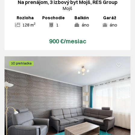
Na prenájom, 3 izbový byt Mojš, RES Group
Mojš
Rozloha
Poschodie
Balkón
Garáž
2
128 m
1
áno
áno
900 €/mesiac
3D prehliadka